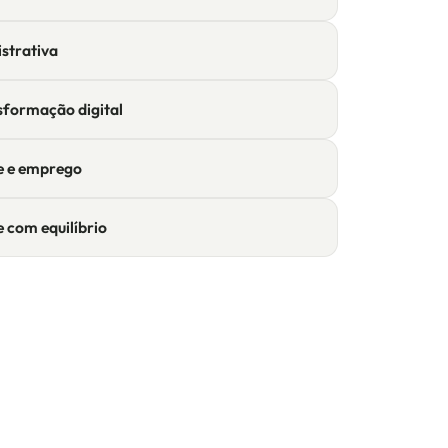
strativa
sformação digital
e e emprego
e com equilíbrio