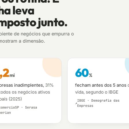
ha leva
mposto junto.
biente de negócios que empurra o
 mostram a dimensão.
,2
60
mi
%
resas inadimplentes,
31%
fecham antes dos 5 anos
todos os negócios ativos
vida, segundo o IBGE
país (2025)
IBGE · Demografia das
Empresas
comercioSP · Serasa
perian