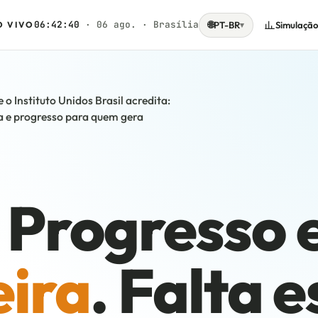
06:42:41
· 06 ago. · Brasília
🌐
Simulação
O VIVO
PT-BR
▾
o Instituto Unidos Brasil acredita:
 e progresso para quem gera
Progresso 
ira
. Falta e