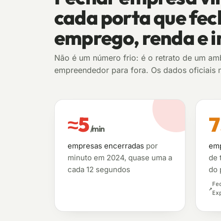
cada porta que fec
emprego, renda e i
Não é um número frio: é o retrato de um am
empreendedor para fora. Os dados oficiais
≈5
7
/min
empresas encerradas
por
emp
minuto em 2024, quase uma a
de 
cada 12 segundos
do 
Fe
Ex