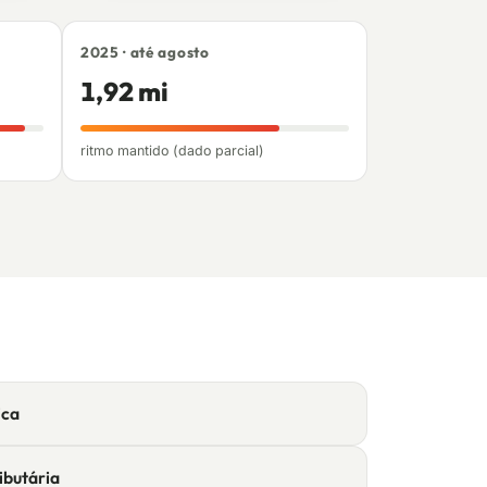
2025 · até agosto
1,92 mi
ritmo mantido (dado parcial)
ica
ibutária