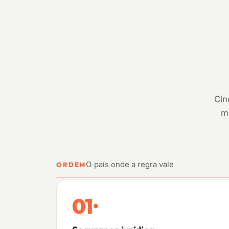
Cin
m
O país onde a regra vale
ORDEM
01
·