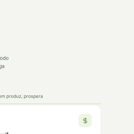
todo
ga
em produz, prospera